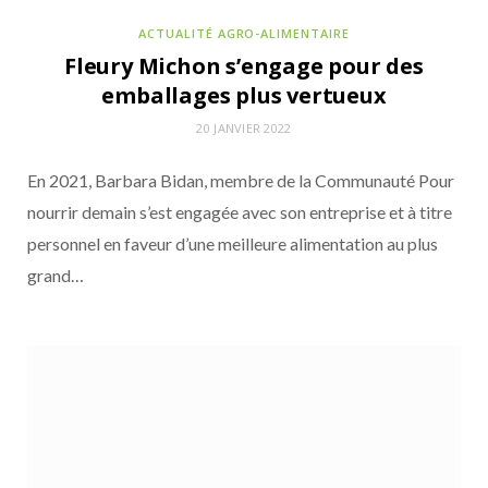
Généreuses avec des Mezzati et des
ACTUALITÉ AGRO-ALIMENTAIRE
Spaghetti
Fleury Michon s’engage pour des
emballages plus vertueux
20 JANVIER 2022
En 2021, Barbara Bidan, membre de la Communauté Pour
nourrir demain s’est engagée avec son entreprise et à titre
personnel en faveur d’une meilleure alimentation au plus
grand…
ACTUALITÉS DE LA COMMUNAUTÉ POUR NOURRIR DEMAIN
16 JUIN 2026
Entremont s’installe dans le snacking avec