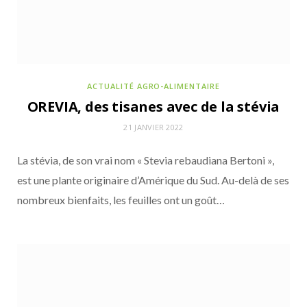
ACTUALITÉS DE LA COMMUNAUTÉ POUR NOURRIR DEMAIN
2 JUILLET 2026
ACTUALITÉ AGRO-ALIMENTAIRE
Panzani Les Protéinées : des pâtes riches en
OREVIA, des tisanes avec de la stévia
protéines d’origine végétale
21 JANVIER 2022
La stévia, de son vrai nom « Stevia rebaudiana Bertoni »,
est une plante originaire d’Amérique du Sud. Au-delà de ses
nombreux bienfaits, les feuilles ont un goût…