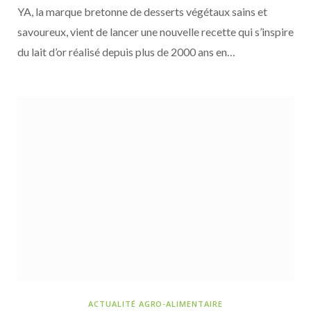
YA, la marque bretonne de desserts végétaux sains et
savoureux, vient de lancer une nouvelle recette qui s’inspire
du lait d’or réalisé depuis plus de 2000 ans en…
ACTUALITÉ AGRO-ALIMENTAIRE
9 JUILLET 2026
Entremont associe quatre fromages râpés
dans un seul sachet
ACTUALITÉ AGRO-ALIMENTAIRE