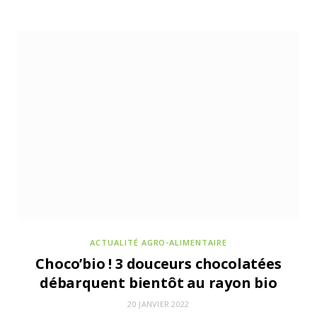
ACTUALITÉS DE LA COMMUNAUTÉ POUR NOURRIR DEMAIN
27 JUIN 2026
Columbus Café décline deux thés glacés aux
saveurs originales
ACTUALITÉ AGRO-ALIMENTAIRE
Choco’bio ! 3 douceurs chocolatées
débarquent bientôt au rayon bio
20 JANVIER 2022
ACTUALITÉS DE LA COMMUNAUTÉ POUR NOURRIR DEMAIN