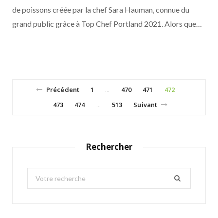
de poissons créée par la chef Sara Hauman, connue du
grand public grâce à Top Chef Portland 2021. Alors que…
Précédent
1
470
471
472
…
473
474
513
Suivant
…
Rechercher
S
e
a
r