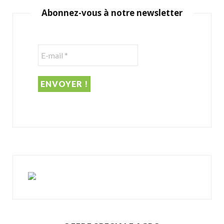
c
Abonnez-vous à notre newsletter
h
f
o
r
: