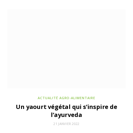
ACTUALITÉS DE LA COMMUNAUTÉ POUR NOURRIR DEMAIN
10 JUILLET 2026
Columbus café voit la vie en rose pour les
pauses estivales
ACTUALITÉ AGRO-ALIMENTAIRE
Un yaourt végétal qui s’inspire de
l’ayurveda
21 JANVIER 2022