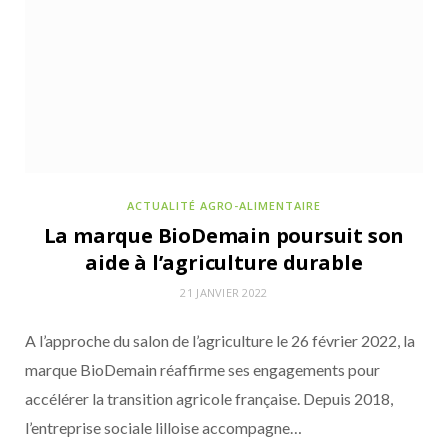
ACTUALITÉS DE LA COMMUNAUTÉ POUR NOURRIR DEMAIN
30 JUIN 2026
Le Gaulois renforce sa présence sur le Tour
de France 2026
ACTUALITÉ AGRO-ALIMENTAIRE
La marque BioDemain poursuit son
aide à l’agriculture durable
21 JANVIER 2022
A l’approche du salon de l’agriculture le 26 février 2022, la
marque BioDemain réaffirme ses engagements pour
accélérer la transition agricole française. Depuis 2018,
l’entreprise sociale lilloise accompagne…