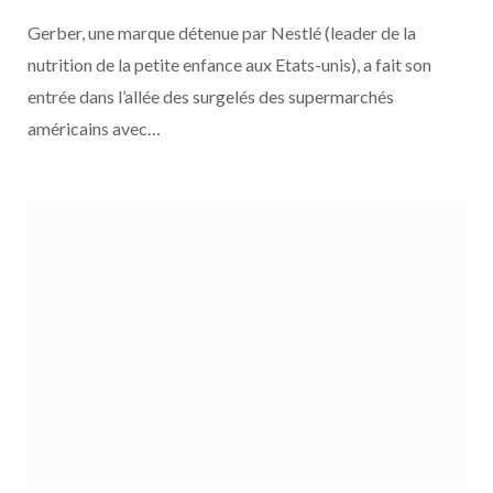
Communauté Pour nourrir demain ?
Gerber, une marque détenue par Nestlé (leader de la
nutrition de la petite enfance aux Etats-unis), a fait son
entrée dans l’allée des surgelés des supermarchés
américains avec…
ACTUALITÉS DE LA COMMUNAUTÉ POUR NOURRIR DEMAIN
3 AOÛT 2026
Teisseire rejoint la Saison 7 de la
Communauté Pour nourrir demain