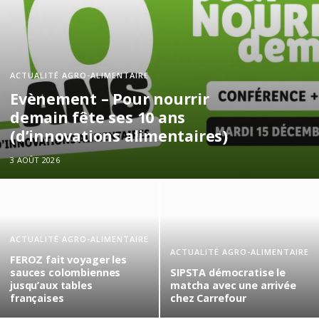
ACTUALITÉ AGRO-ALIMENTAIRE
Evènement – Pour nourrir
demain fête ses 10 ans
(d’innovations alimentaires)
3 AOÛT 2026
ACTUALITÉ AGRO-ALIMENTAIRE
ACTUALITÉ AGRO-ALIMENTAIRE
FEROZ fait voyager les
sauces colombiennes
SIPSTA démocratise le
jusqu’aux tables
matcha avec une arrivée
françaises
chez Carrefour