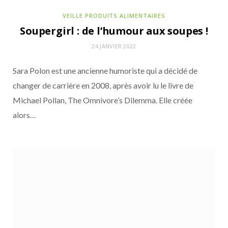
VEILLE PRODUITS ALIMENTAIRES
Soupergirl : de l’humour aux soupes !
24 JANVIER 2022
Sara Polon est une ancienne humoriste qui a décidé de
changer de carrière en 2008, après avoir lu le livre de
Michael Pollan, The Omnivore’s Dilemma. Elle créée
alors…
ACTUALITÉS DE LA COMMUNAUTÉ POUR NOURRIR DEMAIN
28 JUILLET 2026
Cofigeo rassemble ses collaborateurs
autour du défi Ma Petite Planète