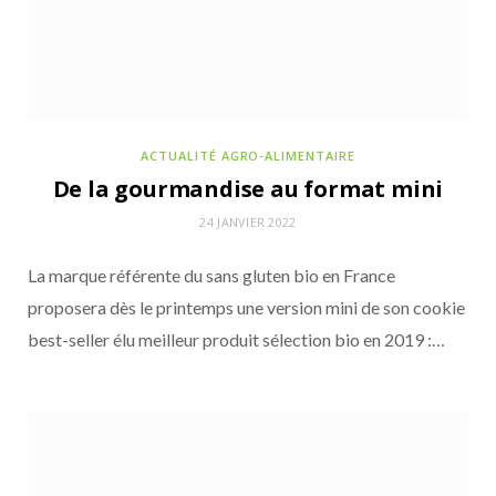
ACTUALITÉ AGRO-ALIMENTAIRE
De la gourmandise au format mini
24 JANVIER 2022
La marque référente du sans gluten bio en France
proposera dès le printemps une version mini de son cookie
ACTUALITÉ AGRO-ALIMENTAIRE
23 JUILLET 2026
best-seller élu meilleur produit sélection bio en 2019 :…
Stoeffler s’associe à Europa-Park autour
d’une knack sans nitrites