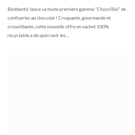
18 JUIN 2026
Biothentic lance sa toute première gamme “Choco’Bio” de
Le Gaulois mise sur le croustillant pour les
repas à partager
confiseries au chocolat ! Croquante, gourmande et
croustillante, cette nouvelle offre en sachet 100%
recyclable a de quoi ravir les…
ACTUALITÉS DE LA COMMUNAUTÉ POUR NOURRIR DEMAIN
16 JUIN 2026
Panzani élargit sa gamme Fermes &