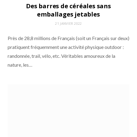
Des barres de céréales sans
emballages jetables
21 JANVIER 2022
Près de 28,8 millions de Français (soit un Français sur deux)
ACTUALITÉS DE LA COMMUNAUTÉ POUR NOURRIR DEMAIN
6 JUILLET 2026
pratiquent fréquemment une activité physique outdoor :
Stoeffler invite TikTok à clasher ses
randonnée, trail, vélo, etc. Véritables amoureux de la
spaetzle
nature, les…