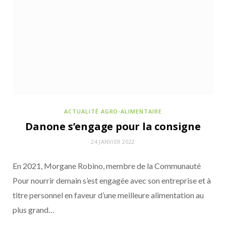
ACTUALITÉ AGRO-ALIMENTAIRE
ACTUALITÉS DE LA COMMUNAUTÉ POUR NOURRIR DEMAIN
Danone s’engage pour la consigne
13 JUILLET 2026
24 JANVIER 2022
(Vidéo) Une journée dans la caravane
Panzani du Tour de France
En 2021, Morgane Robino, membre de la Communauté
Pour nourrir demain s’est engagée avec son entreprise et à
titre personnel en faveur d’une meilleure alimentation au
plus grand…