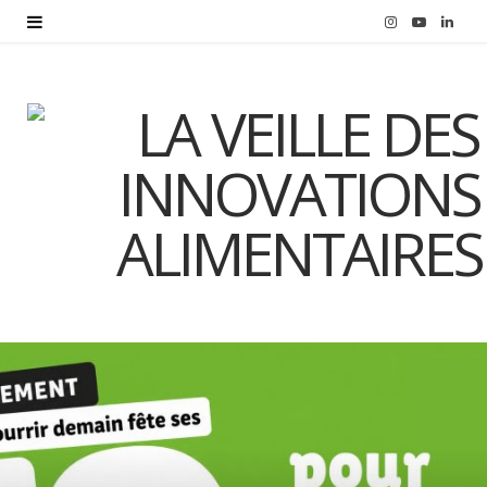
I
Y
L
n
o
i
s
u
n
t
T
k
a
u
e
g
b
d
r
e
I
a
n
m