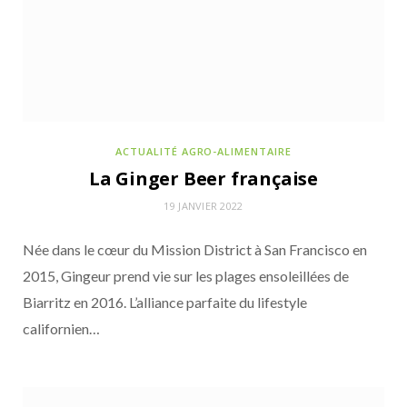
ses formats nomades
ACTUALITÉ AGRO-ALIMENTAIRE
La Ginger Beer française
19 JANVIER 2022
Née dans le cœur du Mission District à San Francisco en
2015, Gingeur prend vie sur les plages ensoleillées de
Biarritz en 2016. L’alliance parfaite du lifestyle
ACTUALITÉS DE LA COMMUNAUTÉ POUR NOURRIR DEMAIN
californien…
12 JUIN 2026
St Mamet mise sur le format berlingot
recyclable pour ses compotes de pomme