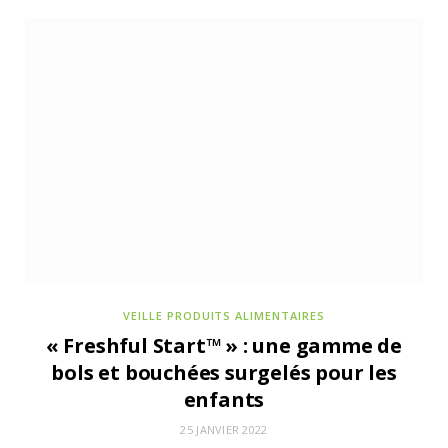
4 AOÛT 2026
Stoeffler parie sur les bretzels garnis en
rayon traiteur
VEILLE PRODUITS ALIMENTAIRES
« Freshful Start™ » : une gamme de
bols et bouchées surgelés pour les
enfants
ACTUALITÉS DE LA COMMUNAUTÉ POUR NOURRIR DEMAIN
3 AOÛT 2026
25 JANVIER 2022
Etes-vous éligible à la Saison 7 de la