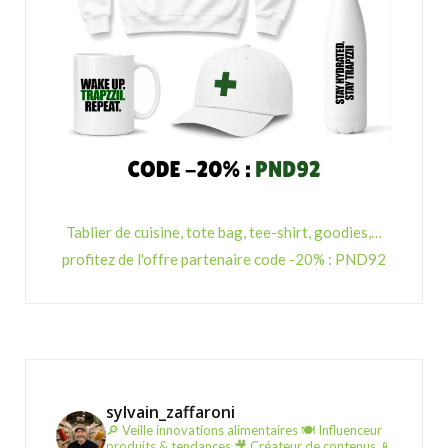
Tablier de cuisine, tote bag, tee-shirt, goodies,…
profitez de l'offre partenaire code -20% : PND92
sylvain_zaffaroni
🔎 Veille innovations alimentaires
🍽️ Influenceur
produits & tendances
🎥 Créateur de contenus
📱