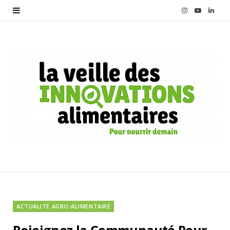
I
Y
L
n
o
i
s
u
n
t
T
k
a
u
e
g
b
d
r
e
I
a
n
m
ACTUALITÉ AGRO-ALIMENTAIRE