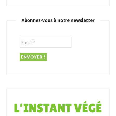
a
r
c
Abonnez-vous à notre newsletter
h
f
o
r
: