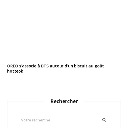
OREO s’associe à BTS autour d’un biscuit au goût
hotteok
Rechercher
S
e