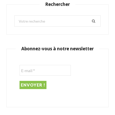
Rechercher
S
e
a
r
c
Abonnez-vous à notre newsletter
h
f
o
r
: