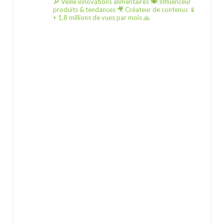
🔎 Veille innovations alimentaires
🍽️ Influenceur
produits & tendances
🎥 Créateur de contenus
📱
+ 1,8 millions de vues par mois 🙏