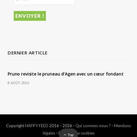
DERNIER ARTICLE
Pruno revisite le pruneau d’Agen avec un cœur fondant
8 AOÛT 2026
Copyright
HAPPY FEED
2016 - 2026 -
Qui sommes-nous ?
-
Mentions
légales
-
Politique de cookies
Top