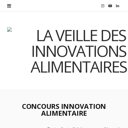
I
Y
L
n
o
i
s
u
n
t
T
k
a
u
e
g
b
d
r
e
I
a
n
m
CONCOURS INNOVATION
ALIMENTAIRE