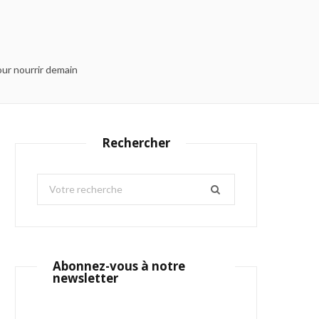
our nourrir demain
Rechercher
S
e
a
r
c
Abonnez-vous à notre
h
newsletter
f
o