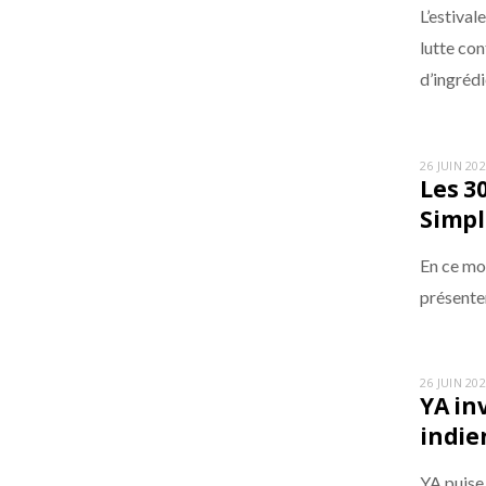
L’estival
lutte co
d’ingrédi
26 JUIN 20
Les 3
Simpl
En ce moi
présente
26 JUIN 20
YA in
indie
YA puise 