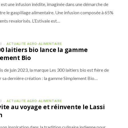
e est une infusion inédite, imaginée dans une démarche de
ntre le gaspillage alimentaire. Une infusion composée à 65%
ents revalorisés. L’Estivale est…
23
ACTUALITÉ AGRO-ALIMENTAIRE
00 laitiers bio lance la gamme
ement Bio
s de juin 2023, la marque Les 300 laitiers bio est fière de
r sa dernière création : la gamme Simplement Bio…
23
ACTUALITÉ AGRO-ALIMENTAIRE
vite au voyage et réinvente le Lassi
n
son inspiration dans la tradition culinaire indienne pour