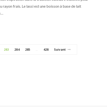
u rayon frais. Le lassi est une boisson à base de lait
é…
283
284
285
428
Suivant
…