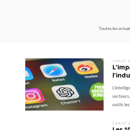
Toutes les actual
3 JUILLET 
L’imp
l’ind
L’intelli
secteurs,
outils l
3 JUILLET 
Les 1