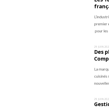
franç
L’industr
premier e
pour les 
29 JUIN 20
Des p
Compa
La marqu
cuisinés
nouvelle
29 JUIN 20
Gesti