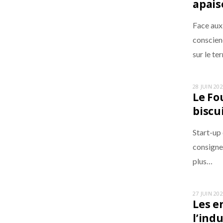
apaisé
Face aux 
conscien
sur le t
28 JUIN 20
Le Fo
biscu
Start-up
consigne 
plus…
27 JUIN 20
Les e
l’ind