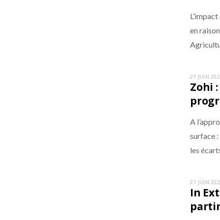
L’impact 
en raiso
Agricultu
27 JUIN 20
Zohi 
progr
A l’appr
surface :
les écart
27 JUIN 20
In Ex
parti