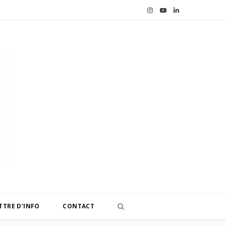
I
Y
L
n
o
i
s
u
n
t
T
k
a
u
e
g
b
d
r
e
I
a
n
m
TTRE D’INFO
CONTACT