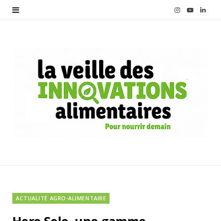
I
Y
L
n
o
i
s
u
n
t
T
k
a
u
e
g
b
d
r
e
I
a
n
m
ACTUALITÉ AGRO-ALIMENTAIRE