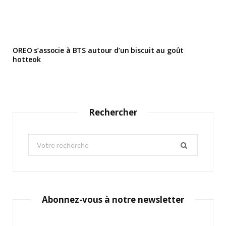
OREO s’associe à BTS autour d’un biscuit au goût
hotteok
Rechercher
S
e
a
r
c
Abonnez-vous à notre newsletter
h
f