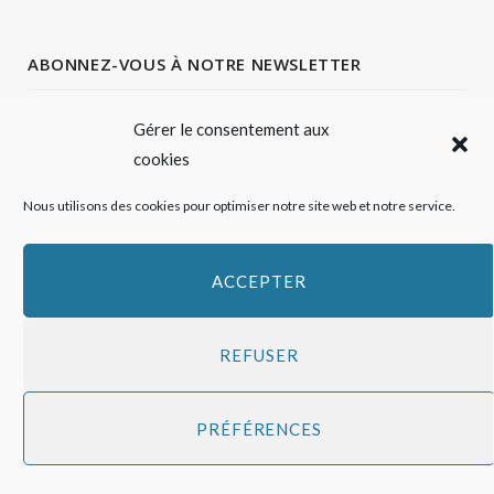
ABONNEZ-VOUS À NOTRE NEWSLETTER
Gérer le consentement aux
cookies
Nous utilisons des cookies pour optimiser notre site web et notre service.
ACCEPTER
DERNIER ARTICLE
REFUSER
Hénaff célèbre Fluide Glacial avec six boîtes collector
PRÉFÉRENCES
Top
30 JUILLET 2026