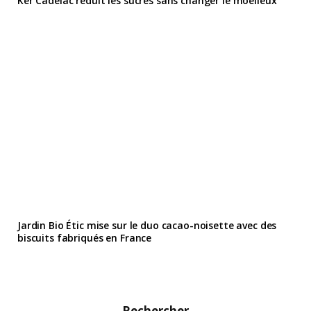
Ker Cadélac réduit les sucres sans changer le moelleux
Jardin Bio Étic mise sur le duo cacao-noisette avec des
biscuits fabriqués en France
Rechercher