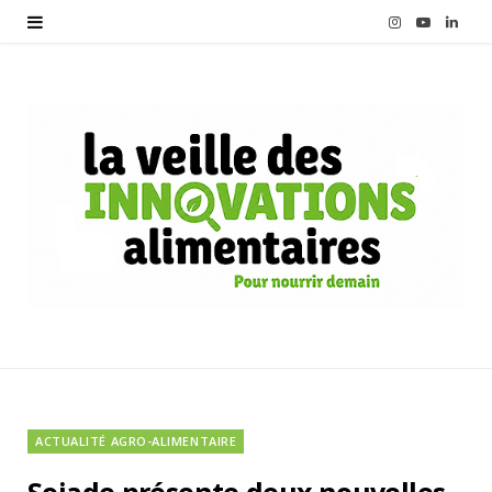
I
Y
L
n
o
i
s
u
n
t
T
k
a
u
e
g
b
d
r
e
I
a
n
m
ACTUALITÉ AGRO-ALIMENTAIRE