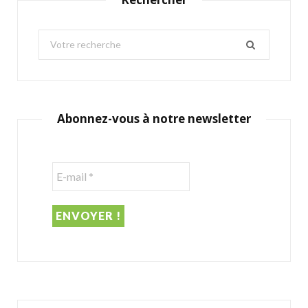
S
e
a
r
c
Abonnez-vous à notre newsletter
h
f
o
r
: