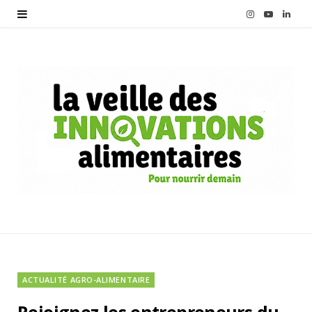
I
Y
L
n
o
i
s
u
n
t
T
k
a
u
e
g
b
d
r
e
I
a
n
m
ACTUALITÉ AGRO-ALIMENTAIRE