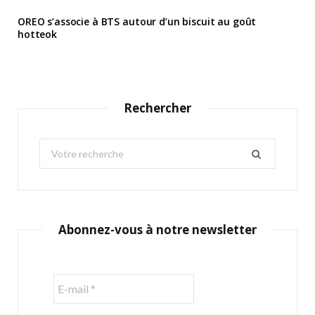
OREO s’associe à BTS autour d’un biscuit au goût
hotteok
Rechercher
S
e
a
r
c
Abonnez-vous à notre newsletter
h
f
o
r
: