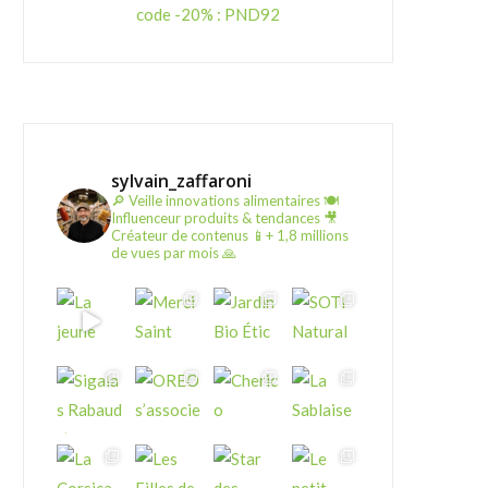
code -20% : PND92
sylvain_zaffaroni
🔎 Veille innovations alimentaires
🍽️
Influenceur produits & tendances
🎥
Créateur de contenus
📱+ 1,8 millions
de vues par mois 🙏