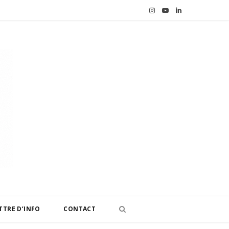
I
Y
L
n
o
i
s
u
n
t
T
k
a
u
e
g
b
d
r
e
I
a
n
m
TTRE D’INFO
CONTACT