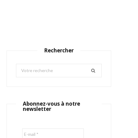
Rechercher
S
e
a
r
c
Abonnez-vous à notre
h
newsletter
f
o
r