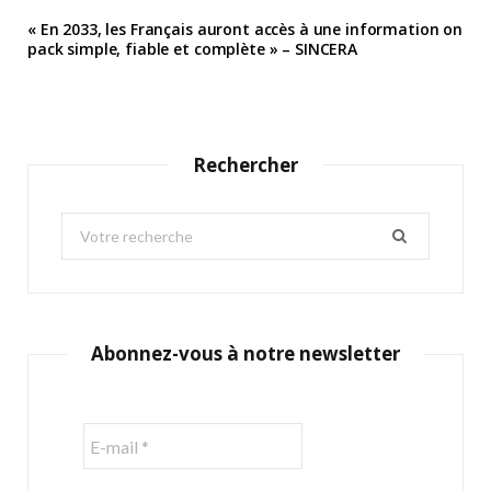
« En 2033, les Français auront accès à une information on
pack simple, fiable et complète » – SINCERA
Rechercher
S
e
a
r
c
Abonnez-vous à notre newsletter
h
f
o
r
: