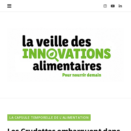
I
Y
L
n
o
i
s
u
n
t
T
k
a
u
e
g
b
d
r
e
I
a
n
m
LA CAPSULE TEMPORELLE DE L'ALIMENTATION