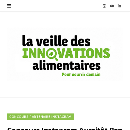
I
Y
L
n
o
i
s
u
n
t
T
k
a
u
e
g
b
d
r
e
I
a
n
m
CONCOURS PARTENAIRE INSTAGRAM