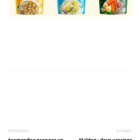
PRÉCÉDENT
SUIVANT
Aromandise propose un
Maldon : deux versions