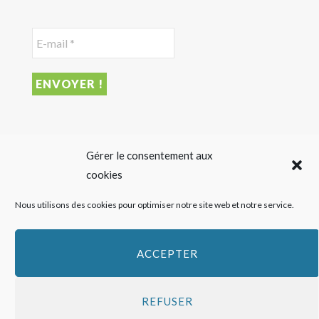
DERNIER ARTICLE
Gérer le consentement aux
cookies
Cofigeo rassemble ses collaborateurs autour du défi Ma
Nous utilisons des cookies pour optimiser notre site web et notre service.
Petite Planète
28 JUILLET 2026
ACCEPTER
REFUSER