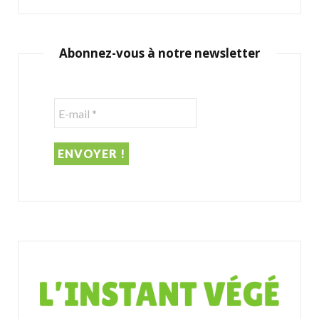
a
r
c
Abonnez-vous à notre newsletter
h
f
o
r
: