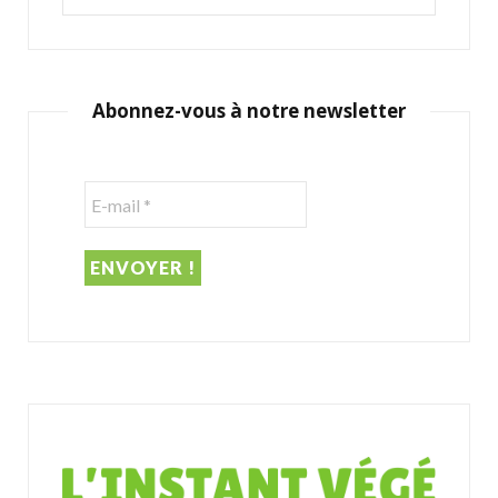
e
a
r
c
Abonnez-vous à notre newsletter
h
f
o
r
: