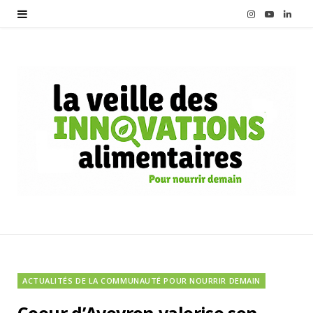
I
Y
L
n
o
i
s
u
n
t
T
k
a
u
e
g
b
d
r
e
I
a
n
m
ACTUALITÉS DE LA COMMUNAUTÉ POUR NOURRIR DEMAIN