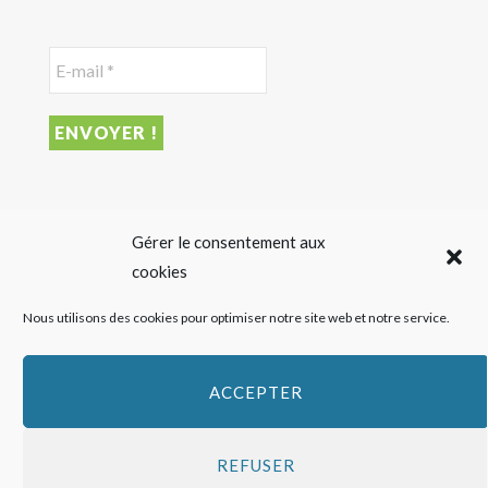
DERNIER ARTICLE
Gérer le consentement aux
cookies
Sigalas Rabaud et Moderato revisitent le vin liquoreux
Nous utilisons des cookies pour optimiser notre site web et notre service.
sans alcool
27 JUILLET 2026
ACCEPTER
REFUSER