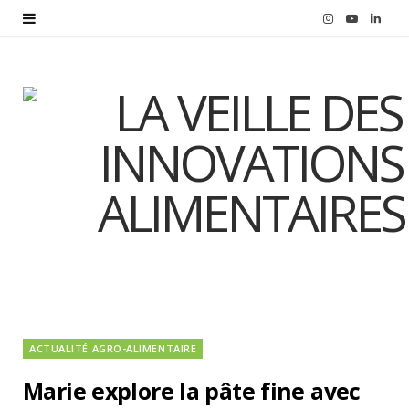
I
Y
L
n
o
i
s
u
n
t
T
k
a
u
e
g
b
d
r
e
I
a
n
m
ACTUALITÉ AGRO-ALIMENTAIRE
Marie explore la pâte fine avec