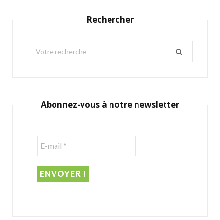
Rechercher
S
e
a
r
c
Abonnez-vous à notre newsletter
h
f
o
r
: