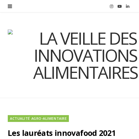
I
Y
L
n
o
i
s
u
n
t
T
k
a
u
e
g
b
d
r
e
I
a
n
m
ACTUALITÉ AGRO-ALIMENTAIRE
Les lauréats innovafood 2021