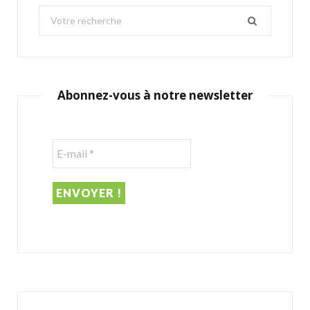
S
e
a
r
c
Abonnez-vous à notre newsletter
h
f
o
r
: