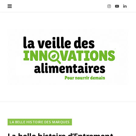
I
Y
L
n
o
i
s
u
n
t
T
k
a
u
e
g
b
d
r
e
I
a
n
m
LA BELLE HISTOIRE DES MARQUES