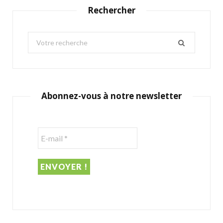
Rechercher
S
e
a
r
c
Abonnez-vous à notre newsletter
h
f
o
r
: