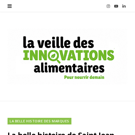
I
Y
L
n
o
i
s
u
n
t
T
k
a
u
e
g
b
d
r
e
I
a
n
m
LA BELLE HISTOIRE DES MARQUES