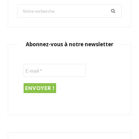
S
e
a
r
c
Abonnez-vous à notre newsletter
h
f
o
r
: