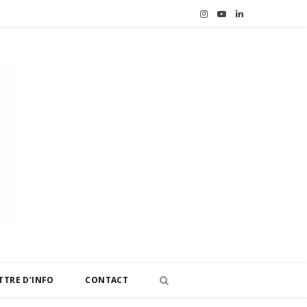
I
Y
L
n
o
i
s
u
n
t
T
k
a
u
e
g
b
d
r
e
I
a
n
m
TTRE D’INFO
CONTACT