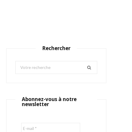
Rechercher
S
e
a
r
c
Abonnez-vous à notre
h
newsletter
f
o
r