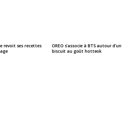
e revoit ses recettes
OREO s’associe à BTS autour d’un
lage
biscuit au goût hotteok