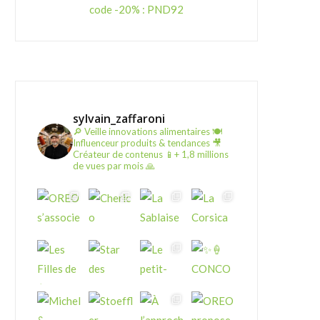
code -20% : PND92
sylvain_zaffaroni
🔎 Veille innovations alimentaires
🍽️
Influenceur produits & tendances
🎥
Créateur de contenus
📱+ 1,8 millions
de vues par mois 🙏