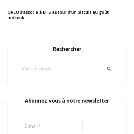
OREO s’associe à BTS autour d’un biscuit au goût
hotteok
Rechercher
S
e
a
r
c
Abonnez-vous à notre newsletter
h
f
o
r