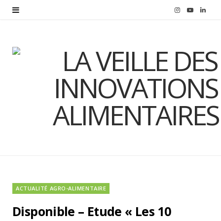
I
Y
L
n
o
i
s
u
n
t
T
k
a
u
e
g
b
d
r
e
I
a
n
m
ACTUALITÉ AGRO-ALIMENTAIRE
Disponible – Etude « Les 10