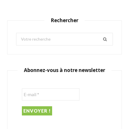
Rechercher
S
e
a
r
c
Abonnez-vous à notre newsletter
h
f
o
r
: