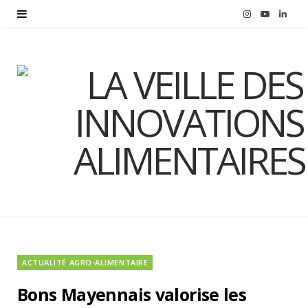
I
Y
L
n
o
i
s
u
n
t
T
k
a
u
e
g
b
d
r
e
I
a
n
m
ACTUALITÉ AGRO-ALIMENTAIRE
Bons Mayennais valorise les