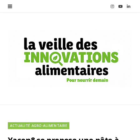
I
Y
L
n
o
i
s
u
n
t
T
k
a
u
e
g
b
d
r
e
I
a
n
m
ACTUALITÉ AGRO-ALIMENTAIRE