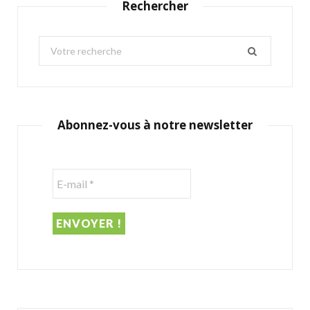
Rechercher
S
e
a
r
c
Abonnez-vous à notre newsletter
h
f
o
r
: