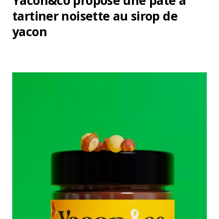
Yacon&co propose une pâte à
tartiner noisette au sirop de
yacon