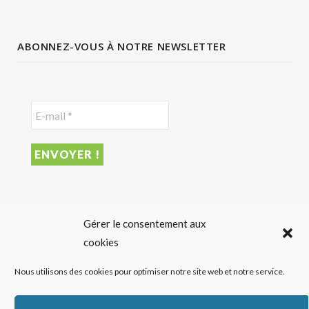
ABONNEZ-VOUS À NOTRE NEWSLETTER
DERNIER ARTICLE
Gérer le consentement aux
cookies
Cofigeo rassemble ses collaborateurs autour du défi Ma
Nous utilisons des cookies pour optimiser notre site web et notre service.
Petite Planète
28 JUILLET 2026