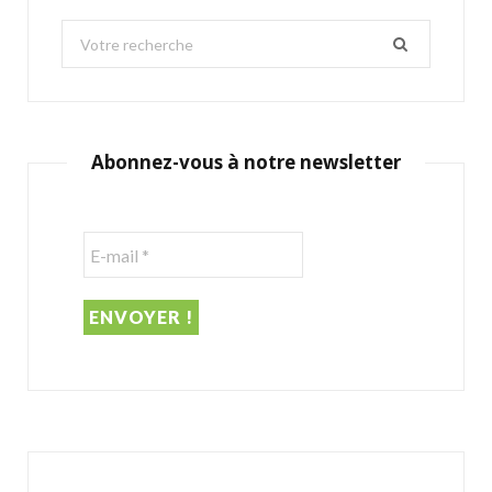
S
e
a
r
c
Abonnez-vous à notre newsletter
h
f
o
r
: