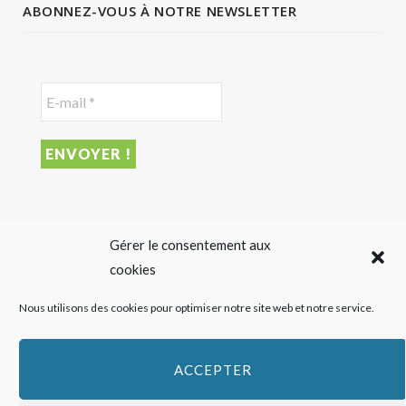
ABONNEZ-VOUS À NOTRE NEWSLETTER
DERNIER ARTICLE
Gérer le consentement aux
cookies
Sigalas Rabaud et Moderato revisitent le vin liquoreux
Nous utilisons des cookies pour optimiser notre site web et notre service.
sans alcool
27 JUILLET 2026
ACCEPTER