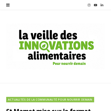
I
Y
L
n
o
i
s
u
n
t
T
k
a
u
e
g
b
d
r
e
I
a
n
m
ACTUALITÉS DE LA COMMUNAUTÉ POUR NOURRIR DEMAIN