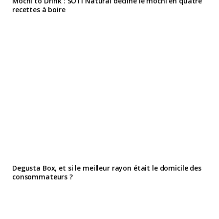
Mochi to Drink : SOTI Natural décline le mochi en quatre
recettes à boire
Degusta Box, et si le meilleur rayon était le domicile des
consommateurs ?