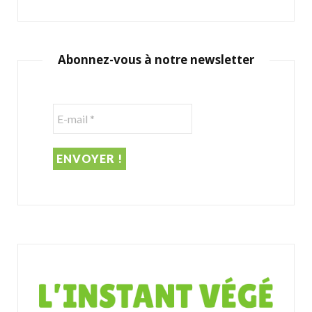
a
r
c
Abonnez-vous à notre newsletter
h
f
o
r
: