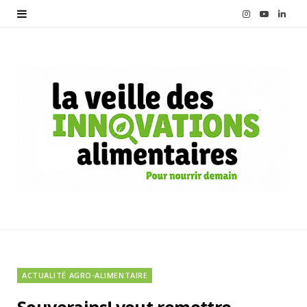
I
Y
L
n
o
i
s
u
n
t
T
k
a
u
e
g
b
d
r
e
I
a
n
m
ACTUALITÉ AGRO-ALIMENTAIRE