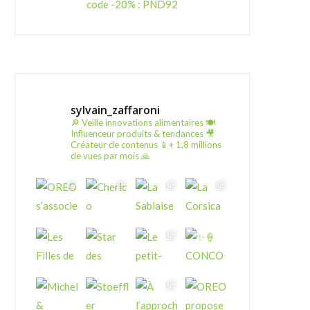
code -20% : PND92
sylvain_zaffaroni
🔎 Veille innovations alimentaires
🍽️
Influenceur produits & tendances
🎥
Créateur de contenus
📱+ 1,8 millions
de vues par mois 🙏