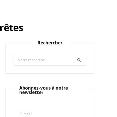
arêtes
Rechercher
S
e
a
r
c
Abonnez-vous à notre
h
newsletter
f
o
r