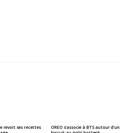
e revoit ses recettes
OREO s’associe à BTS autour d’un
lage
biscuit au goût hotteok