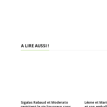
A LIRE AUSSI !
Sigalas Rabaud et Moderato
Léone et Mari
revisitent le vin liquoreux sans
et son embal