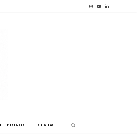
I
Y
L
n
o
i
s
u
n
t
T
k
a
u
e
g
b
d
r
e
I
a
n
m
TTRE D’INFO
CONTACT