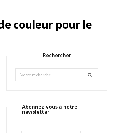
de couleur pour le
Rechercher
S
e
a
r
c
Abonnez-vous à notre
h
newsletter
f
o