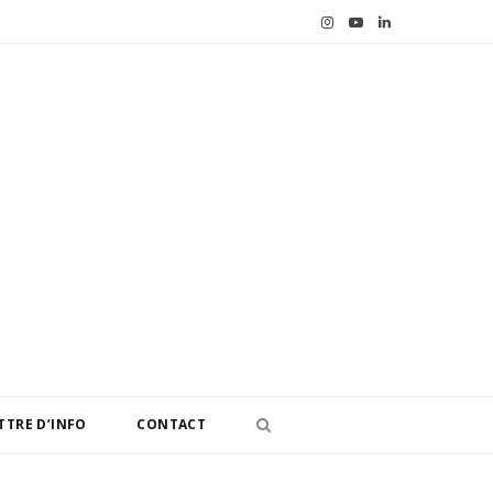
I
Y
L
n
o
i
s
u
n
t
T
k
a
u
e
g
b
d
r
e
I
a
n
m
TTRE D’INFO
CONTACT