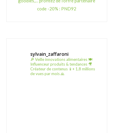
goodies,… profitez de l'offre partenaire
code -20% : PND92
sylvain_zaffaroni
🔎 Veille innovations alimentaires
🍽️
Influenceur produits & tendances
🎥
Créateur de contenus
📱+ 1,8 millions
de vues par mois 🙏