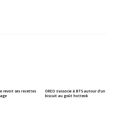
e revoit ses recettes
OREO s’associe à BTS autour d’un
lage
biscuit au goût hotteok