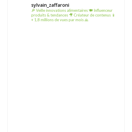
sylvain_zaffaroni
🔎 Veille innovations alimentaires
🍽️ Influenceur
produits & tendances
🎥 Créateur de contenus
📱
+ 1,8 millions de vues par mois 🙏