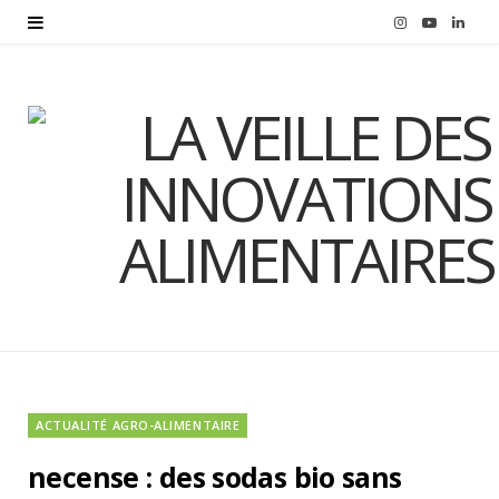
I
Y
L
n
o
i
s
u
n
t
T
k
a
u
e
g
b
d
r
e
I
a
n
m
ACTUALITÉ AGRO-ALIMENTAIRE
necense : des sodas bio sans