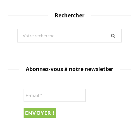
Rechercher
S
e
a
r
c
Abonnez-vous à notre newsletter
h
f
o
r
: