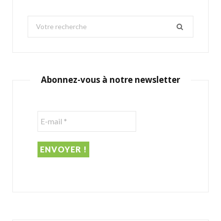
S
e
a
r
c
Abonnez-vous à notre newsletter
h
f
o
r
: