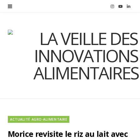
I
Y
L
n
o
i
s
u
n
t
T
k
a
u
e
g
b
d
r
e
I
a
n
m
ACTUALITÉ AGRO-ALIMENTAIRE
Morice revisite le riz au lait avec