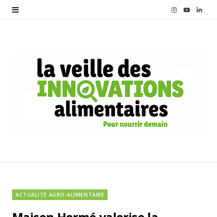
I
Y
L
n
o
i
s
u
n
t
T
k
a
u
e
g
b
d
r
e
I
a
n
m
ACTUALITÉ AGRO-ALIMENTAIRE