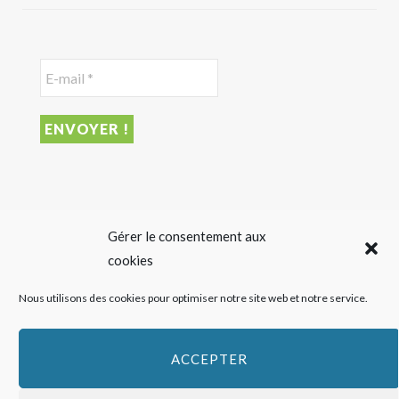
DERNIER ARTICLE
Gérer le consentement aux
cookies
Sigalas Rabaud et Moderato revisitent le vin liquoreux
Nous utilisons des cookies pour optimiser notre site web et notre service.
sans alcool
27 JUILLET 2026
ACCEPTER