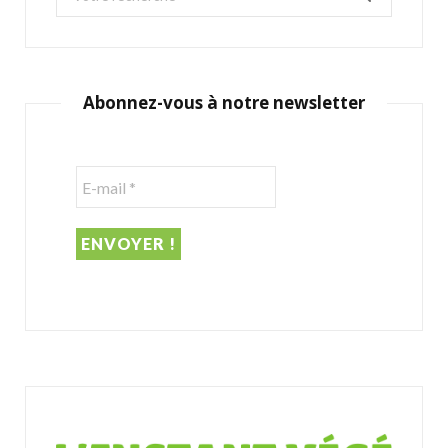
e
a
r
c
Abonnez-vous à notre newsletter
h
f
o
r
: