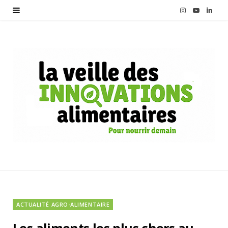
I
Y
L
n
o
i
s
u
n
t
T
k
a
u
e
g
b
d
r
e
I
a
n
m
ACTUALITÉ AGRO-ALIMENTAIRE