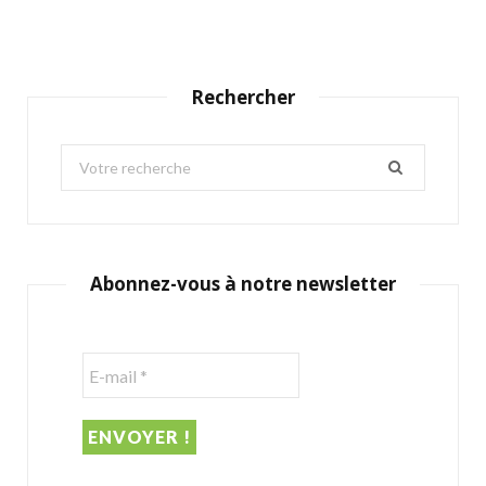
Rechercher
S
e
a
r
c
Abonnez-vous à notre newsletter
h
f
o
r
: