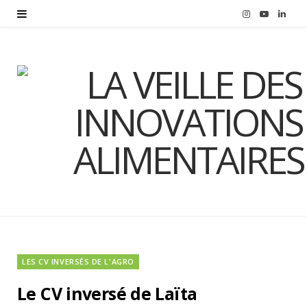
I
Y
L
n
o
i
s
u
n
t
T
k
a
u
e
g
b
d
r
e
I
a
n
m
LES CV INVERSÉS DE L'AGRO
Le CV inversé de Laïta