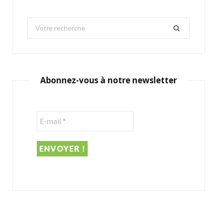
S
e
a
r
c
Abonnez-vous à notre newsletter
h
f
o
r
: