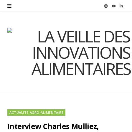
I
Y
L
n
o
i
s
u
n
t
T
k
a
u
e
g
b
d
r
e
I
a
n
m
ACTUALITÉ AGRO-ALIMENTAIRE
Interview Charles Mulliez,