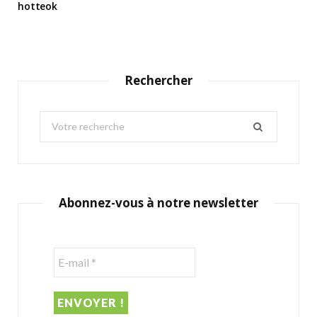
hotteok
Rechercher
S
e
a
r
c
Abonnez-vous à notre newsletter
h
f
o
r
: