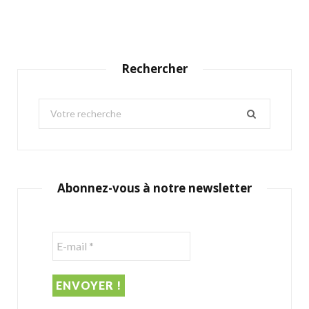
Rechercher
S
e
a
r
c
Abonnez-vous à notre newsletter
h
f
o
r
: