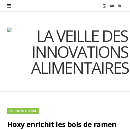
I
Y
L
n
o
i
s
u
n
t
T
k
a
u
e
g
b
d
r
e
I
a
n
m
INTERNATIONAL
Hoxy enrichit les bols de ramen