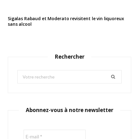
Sigalas Rabaud et Moderato revisitent le vin liquoreux
sans alcool
Rechercher
S
e
a
r
c
Abonnez-vous à notre newsletter
h
f
o
r