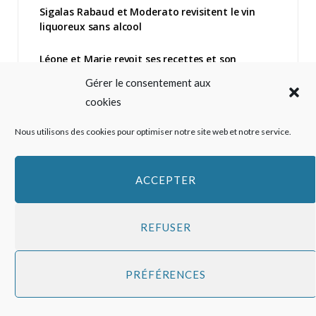
Sigalas Rabaud et Moderato revisitent le vin
liquoreux sans alcool
Léone et Marie revoit ses recettes et son
emballage
Gérer le consentement aux
cookies
OREO s’associe à BTS autour d’un biscuit au
goût hotteok
Nous utilisons des cookies pour optimiser notre site web et notre service.
ACCEPTER
Application Pour nourrir demain
REFUSER
PRÉFÉRENCES
Top