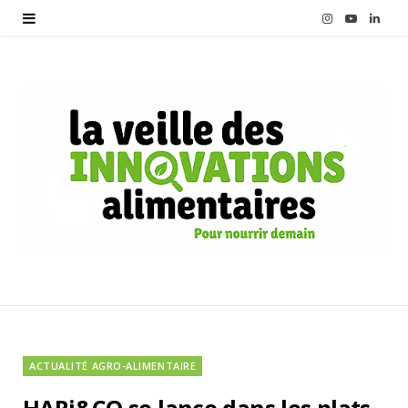
I
Y
L
n
o
i
s
u
n
t
T
k
a
u
e
g
b
d
r
e
I
a
n
m
ACTUALITÉ AGRO-ALIMENTAIRE