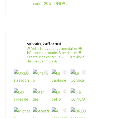
code -20% : PND92
sylvain_zaffaroni
🔎 Veille innovations alimentaires
🍽️
Influenceur produits & tendances
🎥
Créateur de contenus
📱+ 1,8 millions
de vues par mois 🙏