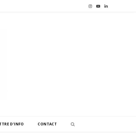
I
Y
L
n
o
i
s
u
n
t
T
k
a
u
e
g
b
d
r
e
I
a
n
m
TTRE D’INFO
CONTACT