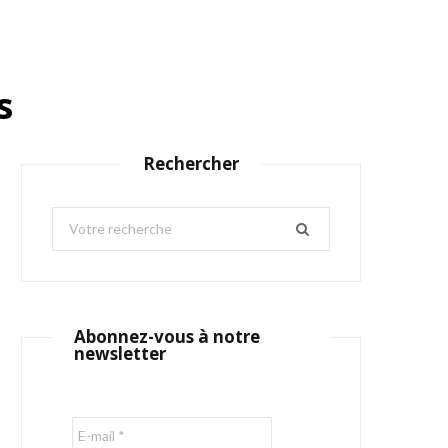
s
Rechercher
S
e
a
r
c
Abonnez-vous à notre
h
newsletter
f
o
r