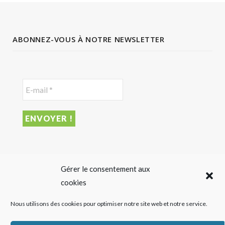
ABONNEZ-VOUS À NOTRE NEWSLETTER
DERNIER ARTICLE
Gérer le consentement aux
cookies
Sigalas Rabaud et Moderato revisitent le vin liquoreux
Nous utilisons des cookies pour optimiser notre site web et notre service.
sans alcool