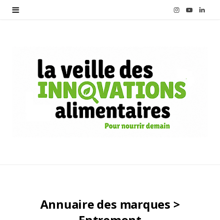
I
Y
L
n
o
i
s
u
n
t
T
k
a
u
e
g
b
d
r
e
I
a
n
m
Annuaire des marques >
Entremont