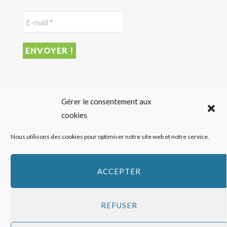
DERNIER ARTICLE
Gérer le consentement aux
cookies
Sigalas Rabaud et Moderato revisitent le vin liquoreux
Nous utilisons des cookies pour optimiser notre site web et notre service.
sans alcool
27 JUILLET 2026
ACCEPTER
REFUSER