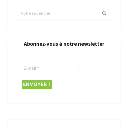
S
e
a
r
c
Abonnez-vous à notre newsletter
h
f
o
r
: