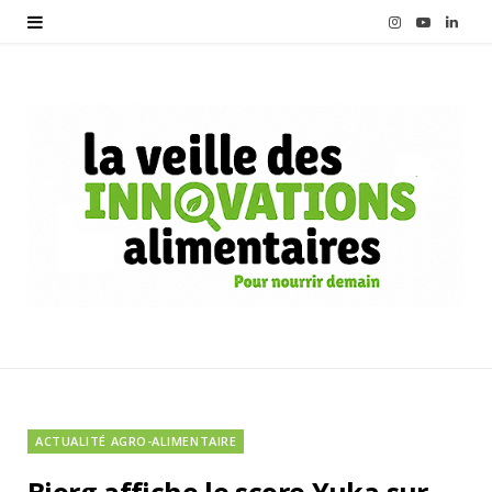
I
Y
L
n
o
i
s
u
n
t
T
k
a
u
e
g
b
d
r
e
I
a
n
m
ACTUALITÉ AGRO-ALIMENTAIRE