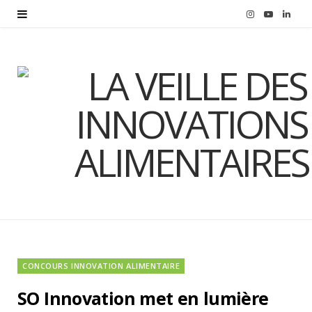
I
Y
L
n
o
i
s
u
n
t
T
k
a
u
e
g
b
d
r
e
I
a
n
m
CONCOURS INNOVATION ALIMENTAIRE
SO Innovation met en lumière