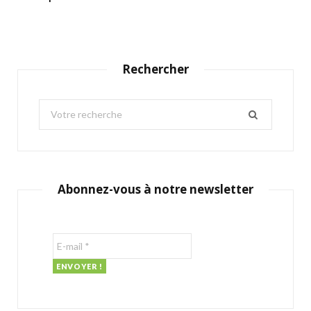
Rechercher
S
e
a
r
c
Abonnez-vous à notre newsletter
h
f
o
r
: