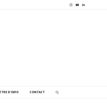
I
Y
L
n
o
i
s
u
n
t
T
k
a
u
e
g
b
d
r
e
I
a
n
m
TTRE D’INFO
CONTACT