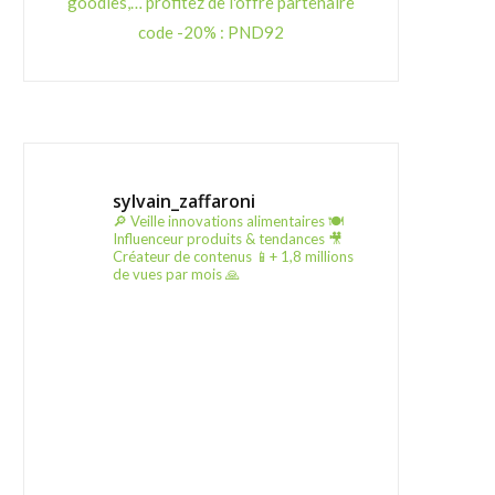
goodies,… profitez de l'offre partenaire
code -20% : PND92
sylvain_zaffaroni
🔎 Veille innovations alimentaires
🍽️
Influenceur produits & tendances
🎥
Créateur de contenus
📱+ 1,8 millions
de vues par mois 🙏