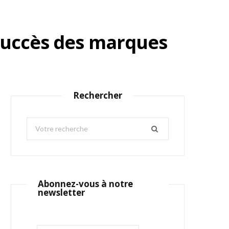
 succès des marques
Rechercher
S
e
a
r
c
Abonnez-vous à notre
h
newsletter
f
o