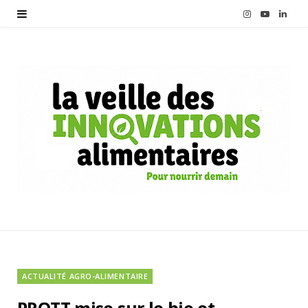
I
Y
L
n
o
i
s
u
n
t
T
k
a
u
e
g
b
d
r
e
I
a
n
m
ACTUALITÉ AGRO-ALIMENTAIRE