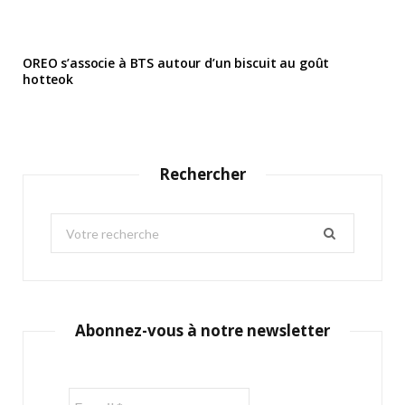
OREO s’associe à BTS autour d’un biscuit au goût
hotteok
Rechercher
S
e
a
r
c
Abonnez-vous à notre newsletter
h
f
o