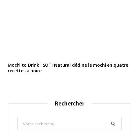
Mochi to Drink : SOTI Natural décline le mochi en quatre
recettes à boire
Rechercher
S
e
a