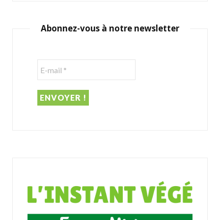
r
c
Abonnez-vous à notre newsletter
h
f
o
r
: