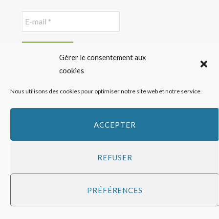
Gérer le consentement aux
cookies
Nous utilisons des cookies pour optimiser notre site web et notre service.
DERNIER ARTICLE
ACCEPTER
Jardin Bio Étic mise sur le duo cacao-noisette avec des
biscuits fabriqués en France
REFUSER
29 JUILLET 2026
PRÉFÉRENCES
Top