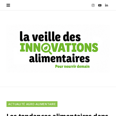
I
Y
L
n
o
i
s
u
n
t
T
k
a
u
e
g
b
d
r
e
I
a
n
m
ACTUALITÉ AGRO-ALIMENTAIRE