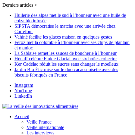
Derniers articles >
Huilerie des alpes met le sud à l’honneur avec une huile de
colza bio infusée
SIPSTA démocratise le matcha avec une arrivée chez
Carrefour
Vahiné facilite les glaces maison en quelques gestes
Feroz met la colombie à l’honneur avec ses chips de plantain
et manioc
La Sablaise remet les sauces de boucherie à l’honneur
Hénaff célèbre Fluide Glacial avec six boîtes collector
Ker Cadélac réduit les sucres sans changer le moelleux
Jardin Bio Étic mise sur le duo cacao-noisette avec des
biscuits fabriqués en France
Instagram
YouTube
LinkedIn
Accueil
Veille France
Veille internationale
Les interviews