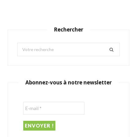
Rechercher
S
e
a
r
c
Abonnez-vous à notre newsletter
h
f
o
r
: