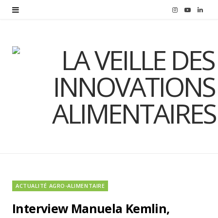
I
Y
L
n
o
i
s
u
n
t
T
k
a
u
e
g
b
d
r
e
I
a
n
m
ACTUALITÉ AGRO-ALIMENTAIRE
Interview Manuela Kemlin,