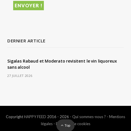
DERNIER ARTICLE
Sigalas Rabaud et Moderato revisitent le vin liquoreux
sans alcool
27 JUILLET 2026
Copyright
HAPPY FEED
2016 - 2026 -
Qui sommes-nous ?
-
Mentions
légales
-
Politique de cookies
Top