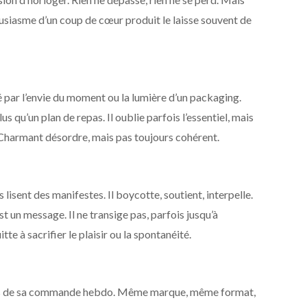
housiasme d’un coup de cœur produit le laisse souvent de
é par l’envie du moment ou la lumière d’un packaging.
s qu’un plan de repas. Il oublie parfois l’essentiel, mais
 Charmant désordre, mais pas toujours cohérent.
s lisent des manifestes. Il boycotte, soutient, interpelle.
t un message. Il ne transige pas, parfois jusqu’à
tte à sacrifier le plaisir ou la spontanéité.
ases de sa commande hebdo. Même marque, même format,