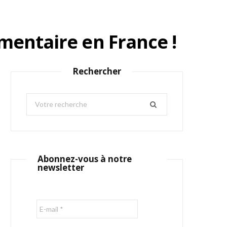
mentaire en France !
Rechercher
S
e
a
r
c
Abonnez-vous à notre
h
newsletter
f
o
r
: