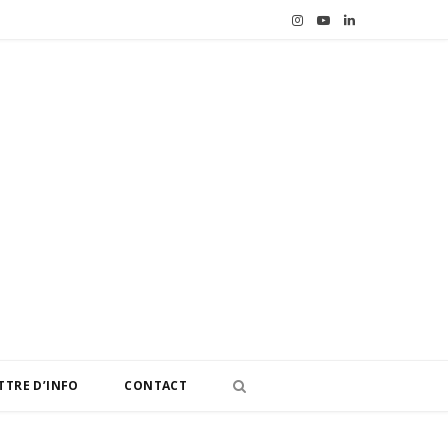
I
Y
L
n
o
i
s
u
n
t
T
k
a
u
e
g
b
d
r
e
I
a
n
m
TTRE D’INFO
CONTACT