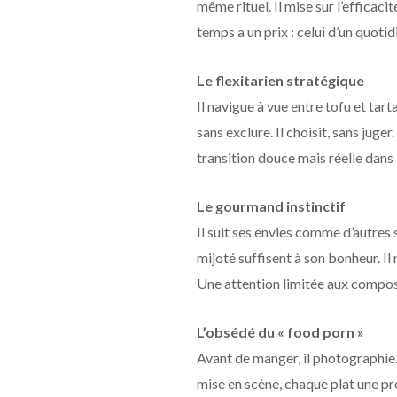
même rituel. Il mise sur l’efficaci
temps a un prix : celui d’un quoti
Le flexitarien stratégique
Il navigue à vue entre tofu et tarta
sans exclure. Il choisit, sans juge
transition douce mais réelle dans 
Le gourmand instinctif
Il suit ses envies comme d’autres
mijoté suffisent à son bonheur. Il
Une attention limitée aux composit
L’obsédé du « food porn »
Avant de manger, il photographie.
mise en scène, chaque plat une pr