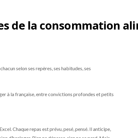
ges de la consommation ali
: chacun selon ses repères, ses habitudes, ses
er à la française, entre convictions profondes et petits
xcel. Chaque repas est prévu, pesé, pensé. Il anticipe,
ion d’horloger. Rien ne dépasse, rien ne se perd. Mais