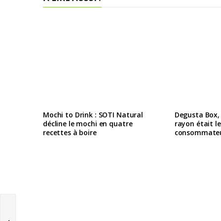
Mochi to Drink : SOTI Natural
Degusta Box, e
décline le mochi en quatre
rayon était l
recettes à boire
consommateu