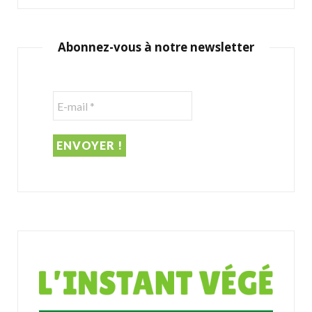
a
r
c
Abonnez-vous à notre newsletter
h
f
o
r
: