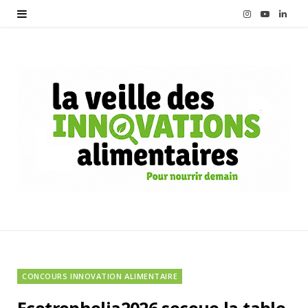
I
Y
L
n
o
i
s
u
n
t
T
k
a
u
e
g
b
d
r
e
I
a
n
m
CONCOURS INNOVATION ALIMENTAIRE