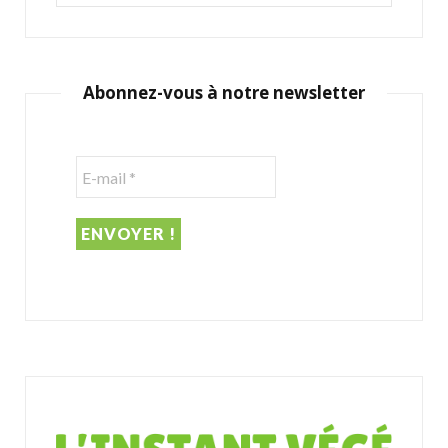
e
a
r
c
Abonnez-vous à notre newsletter
h
f
o
r
: