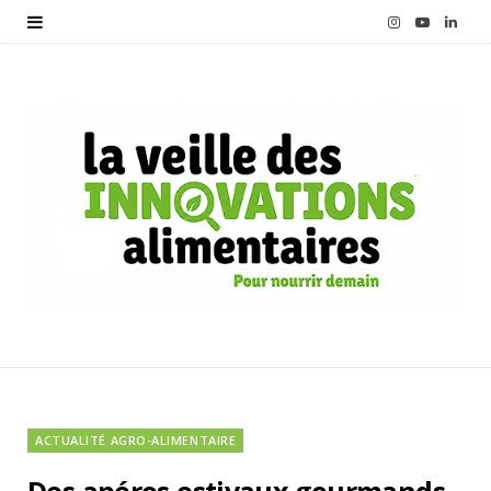
I
Y
L
n
o
i
s
u
n
t
T
k
a
u
e
g
b
d
r
e
I
a
n
m
ACTUALITÉ AGRO-ALIMENTAIRE