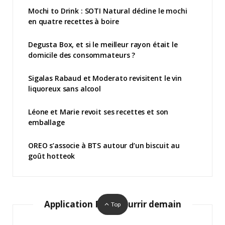
Mochi to Drink : SOTI Natural décline le mochi
en quatre recettes à boire
Degusta Box, et si le meilleur rayon était le
domicile des consommateurs ?
Sigalas Rabaud et Moderato revisitent le vin
liquoreux sans alcool
Léone et Marie revoit ses recettes et son
emballage
OREO s’associe à BTS autour d’un biscuit au
goût hotteok
Application Pour nourrir demain
Top