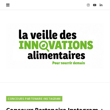
I
Y
L
n
o
i
s
u
n
t
T
k
a
u
e
g
b
d
r
e
I
a
n
m
CONCOURS PARTENAIRE INSTAGRAM