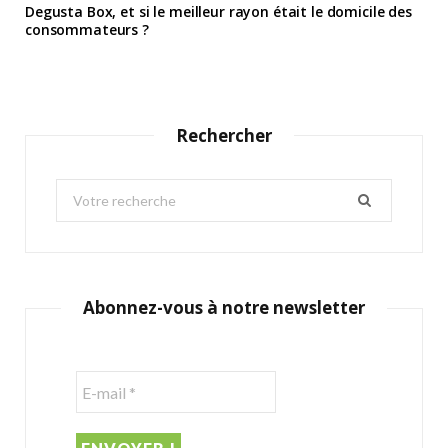
Degusta Box, et si le meilleur rayon était le domicile des
consommateurs ?
Rechercher
S
e
a
r
c
Abonnez-vous à notre newsletter
h
f
o
r
: