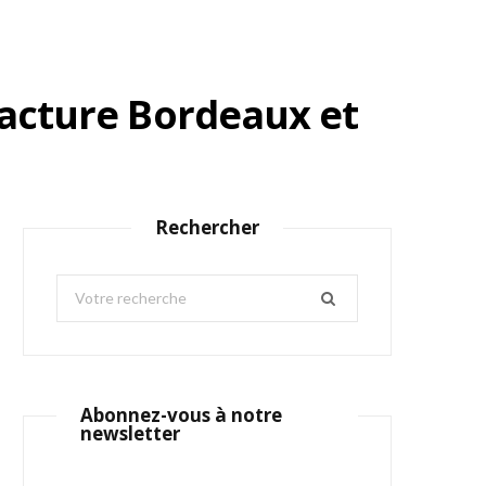
ufacture Bordeaux et
Rechercher
S
e
a
r
c
Abonnez-vous à notre
h
newsletter
f
o