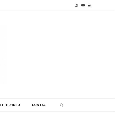
I
Y
L
n
o
i
s
u
n
t
T
k
a
u
e
g
b
d
r
e
I
a
n
m
TTRE D’INFO
CONTACT