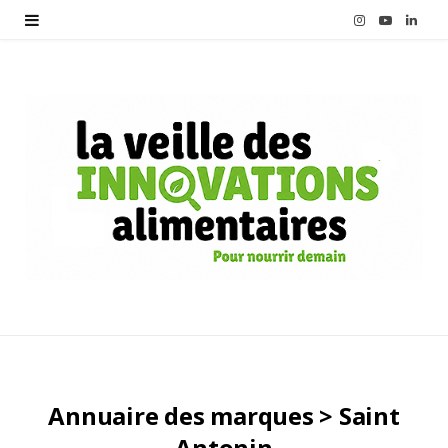
I
Y
L
n
o
i
s
u
n
t
T
k
a
u
e
g
b
d
r
e
I
a
n
m
Annuaire des marques > Saint
Antonin