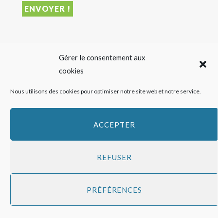
DERNIER ARTICLE
Gérer le consentement aux
cookies
Sigalas Rabaud et Moderato revisitent le vin liquoreux
Nous utilisons des cookies pour optimiser notre site web et notre service.
sans alcool
27 JUILLET 2026
ACCEPTER
REFUSER
Copyright
HAPPY FEED
2016 - 2026 -
Qui sommes-nous ?
-
Mentions
PRÉFÉRENCES
légales
-
Politique de cookies
Top