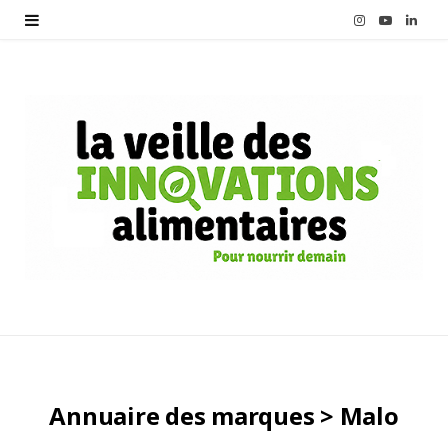
I
Y
L
n
o
i
s
u
n
t
T
k
a
u
e
g
b
d
r
e
I
a
n
m
Annuaire des marques > Malo