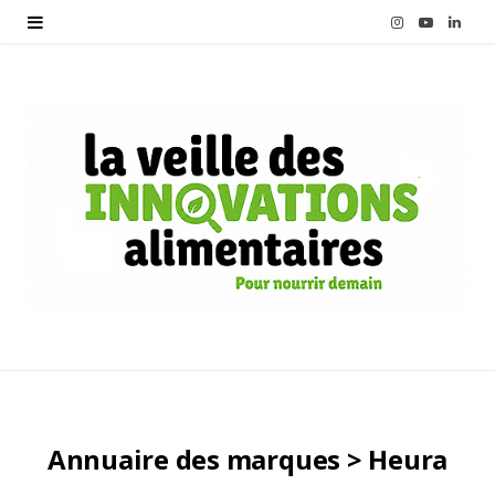
I
Y
L
n
o
i
s
u
n
t
T
k
a
u
e
g
b
d
r
e
I
a
n
m
Annuaire des marques > Heura