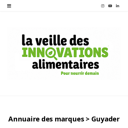
I
Y
L
n
o
i
s
u
n
t
T
k
a
u
e
g
b
d
r
e
I
a
n
m
Annuaire des marques > Guyader