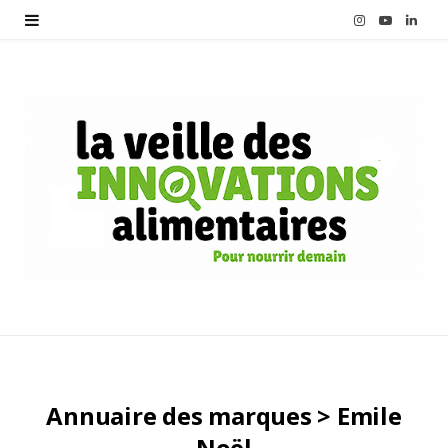
I
Y
L
n
o
i
s
u
n
t
T
k
a
u
e
g
b
d
r
e
I
a
n
m
Annuaire des marques > Emile
Noël