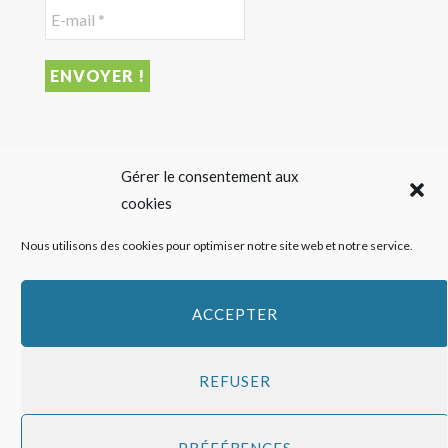
DERNIER ARTICLE
Gérer le consentement aux
cookies
Sigalas Rabaud et Moderato revisitent le vin liquoreux
Nous utilisons des cookies pour optimiser notre site web et notre service.
sans alcool
27 JUILLET 2026
ACCEPTER
REFUSER
Copyright
HAPPY FEED
2016 - 2026 -
Qui sommes-nous ?
-
Mentions
PRÉFÉRENCES